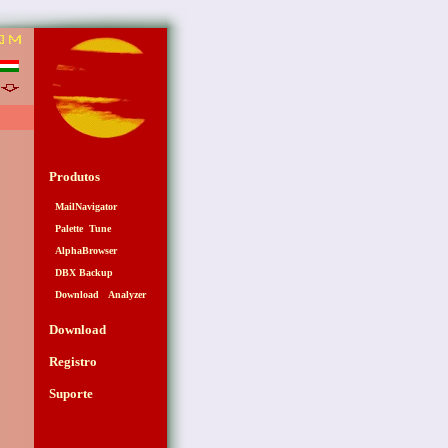
5
Produtos
MailNavigator
Palette Tune
AlphaBrowser
DBX Backup
Download Analyzer
Download
Registro
Suporte