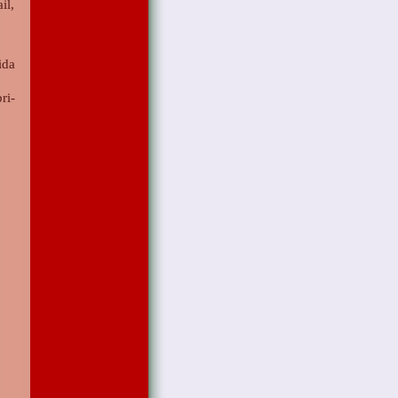
il
,
ida
ri-